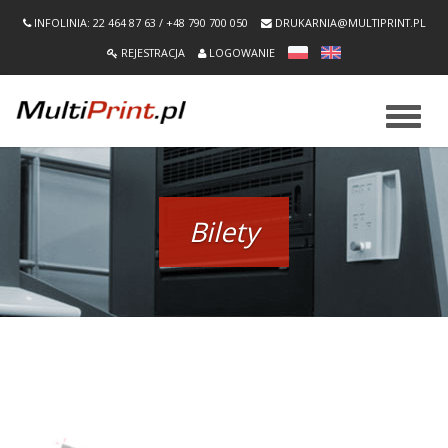
INFOLINIA: 22 464 87 63 / +48 790 700 050
DRUKARNIA@MULTIPRINT.PL
REJESTRACJA
LOGOWANIE
Nawiga
Bilety