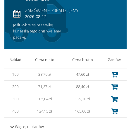
ZAMÓWIENIE ZREALIZUJEMY
2026-08-12
Jeśli wybrałeś przesyłkę
kurierską tego dnia wyślemy
paczkę.
Nakład
Cena netto
Cena brutto
Zamów
100
38,70 zł
47,60 zł
200
71,87 zł
88,40 zł
300
105,04 zł
129,20 zł
400
134,15 zł
165,00 zł
500
171,71 zł
211,20 zł
Więcej nakładów