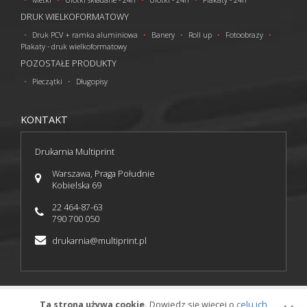
DRUK WIELKOFORMATOWY
Druk PCV + ramka aluminiowa
Banery
Roll up
Fotoobrazy
Plakaty - druk wielkoformatowy
POZOSTAŁE PRODUKTY
Pieczątki
Długopisy
KONTAKT
Drukarnia Multiprint
Warszawa, Praga Południe
Kobielska 69
22 464-87-63
790 700 050
drukarnia@multiprint.pl
Ta strona używa cookie.
© 2016 Multiprint
Dowiedz się więcej o
celu ich