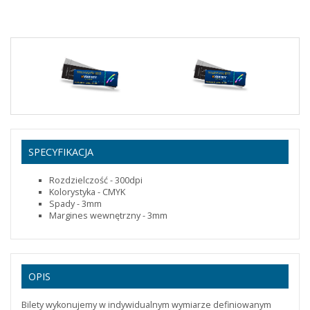
600
203,90 zł
250,80 zł
700
236,10 zł
290,40 zł
800
252,03 zł
310,00 zł
1000
317,56 zł
390,60 zł
1500
473,82 zł
582,80 zł
SPECYFIKACJA
2000
508,13 zł
625,00 zł
Rozdzielczość - 300dpi
Kolorystyka - CMYK
Spady - 3mm
Margines wewnętrzny - 3mm
OPIS
Bilety wykonujemy w indywidualnym wymiarze definiowanym