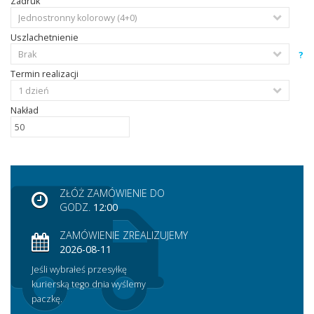
Zadruk
Uszlachetnienie
?
Termin realizacji
Nakład
ZŁÓŻ ZAMÓWIENIE DO
GODZ.
12:00
ZAMÓWIENIE ZREALIZUJEMY
2026-08-11
Jeśli wybrałeś przesyłkę
kurierską tego dnia wyślemy
paczkę.