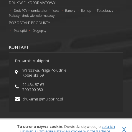
DRUK WIELKOFORMATOWY
Druk PCV + ramka aluminiowa
Banery
Roll up
Fotoobrazy
Plakaty - druk wielkoformatowy
POZOSTAŁE PRODUKTY
Pieczątki
Długopisy
KONTAKT
Drukarnia Multiprint
Warszawa, Praga Południe
Kobielska 69
22 464-87-63
790 700 050
drukarnia@multiprint.pl
Ta strona używa cookie.
© 2016 Multiprint
Dowiedz się więcej o
celu ich
X
używania i zmienia ustawień cookie w przeglądarce.