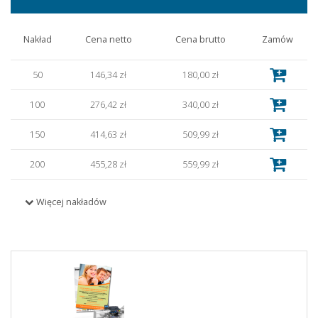
Nakład
Cena netto
Cena brutto
Zamów
50
146,34 zł
180,00 zł
100
276,42 zł
340,00 zł
150
414,63 zł
509,99 zł
200
455,28 zł
559,99 zł
250
569,11 zł
700,01 zł
Więcej nakładów
300
634,15 zł
780,00 zł
350
739,84 zł
910,00 zł
400
780,49 zł
960,00 zł
500
934,96 zł
1 150,00 zł