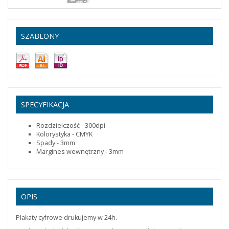
750
1 341,46 zł
1 650,00 zł
SZABLONY
1000
1 707,32 zł
2 100,00 zł
SPECYFIKACJA
Rozdzielczość - 300dpi
Kolorystyka - CMYK
Spady - 3mm
Margines wewnętrzny - 3mm
OPIS
Plakaty cyfrowe drukujemy w 24h.