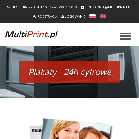
INFOLINIA: 22 464 87 63 / +48 790 700 050
DRUKARNIA@MULTIPRINT.PL
REJESTRACJA
LOGOWANIE
Nawiga
Plakaty - 24h cyfrowe